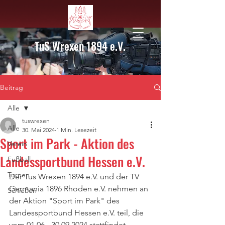
TuS Wrexen 1894 e.V.
Beitrag
Alle
tuswrexen
Alle
30. Mai 2024
1 Min. Lesezeit
Sport im Park - Aktion des
Verein
Landessportbund Hessen e.V.
Fußball
Turnen
Der Tus Wrexen 1894 e.V. und der TV 
Germania 1896 Rhoden e.V. nehmen an 
Schießen
der Aktion "Sport im Park" des 
Landessportbund Hessen e.V. teil, die 
vom 01.06 - 30.09.2024 stattfindet.