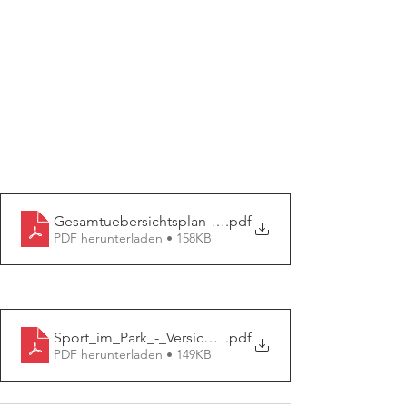
Gesamtuebersichtsplan-Sport-im-Park-2024
.pdf
PDF herunterladen • 158KB
Sport_im_Park_-_Versicherung-ARAG
.pdf
PDF herunterladen • 149KB