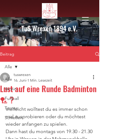
TuS Wrexen 1894 e.V.
Beitrag
Alle
tuswrexen
Alle
16. Juni
1 Min. Lesezeit
Lust auf eine Runde Badminton
Verein
🏸 ?
Fußball
Turnen
Vielleicht wolltest du es immer schon 
mal ausprobieren oder du möchtest 
Schießen
wieder anfangen zu spielen.
Dann hast du montags von 19.30 - 21.30 
Uhr in Wrexen in der Mehrzweckhalle 