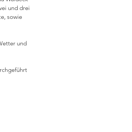
ei und drei 
te, sowie 
Wetter und
rchgeführt 