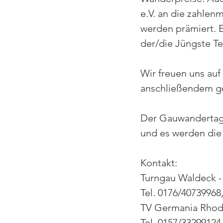
e.V. an die zahlen
werden prämiert. E
der/die Jüngste Te
Wir freuen uns au
anschließendem g
Der Gauwandertag 
und es werden die 
Kontakt:
Turngau Waldeck 
Tel. 0176/4073996
TV Germania Rhod
Tel. 0157/3329912