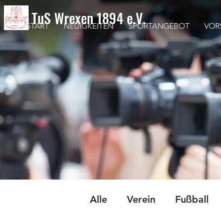
TuS Wrexen 1894 e.V.
START
NEUIGKEITEN
SPORTANGEBOT
VOR
Alle
Verein
Fußball