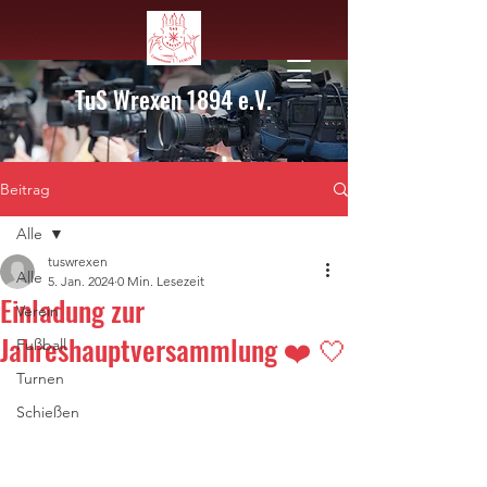
TuS Wrexen 1894 e.V.
Beitrag
Alle
tuswrexen
Alle
5. Jan. 2024
0 Min. Lesezeit
Einladung zur
Verein
Jahreshauptversammlung ❤️ 🤍
Fußball
Turnen
Schießen